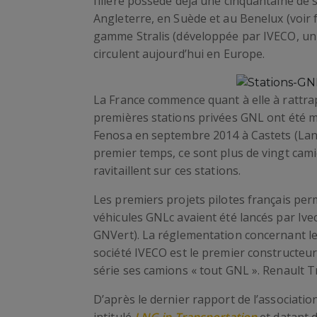
filière possède déjà une cinquantaine de
Angleterre, en Suède et au Benelux (voir 
gamme Stralis (développée par IVECO, un 
circulent aujourd’hui en Europe.
La France commence quant à elle à rattrap
premières stations privées GNL ont été m
Fenosa en septembre 2014 à Castets (Lande
premier temps, ce sont plus de vingt cam
ravitaillent sur ces stations.
Les premiers projets pilotes français perm
véhicules GNLc avaient été lancés par Ive
GNVert). La réglementation concernant les
société IVECO est le premier constructeur
série ses camions « tout GNL ». Renault T
D’après le dernier rapport de l’associatio