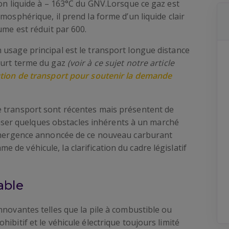
ion liquide à – 163°C du GNV.Lorsque ce gaz est
mosphérique, il prend la forme d’un liquide clair
ume est réduit par 600.
 usage principal est le transport longue distance
ourt terme du gaz
(voir à ce sujet notre article
ution de transport pour soutenir la demande
e transport sont récentes mais présentent de
er quelques obstacles inhérents à un marché
’émergence annoncée de ce nouveau carburant
de véhicule, la clarification du cadre législatif
able
nnovantes telles que la pile à combustible ou
ibitif et le véhicule électrique toujours limité