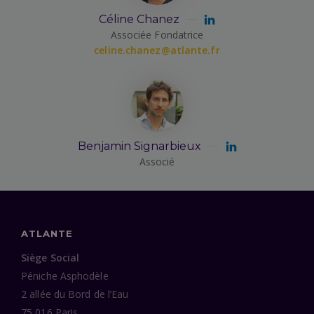
Céline Chanez
Associée Fondatrice
celine.chanez@atlante.fr
Benjamin Signarbieux
Associé
ATLANTE
Siège Social
Péniche Asphodèle
2 allée du Bord de l’Eau
75 016 Paris