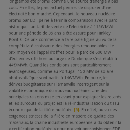
longtemps été promu comme une source d’énergie à bas
coût. En effet, le parc actuel permet de disposer d’une
électricité bon marché. Cependant, le nouveau nucléaire
promu par EDF peine à tenir la comparaison avec le parc
historique : un tarif de vente de l’électricité à 115€/MWh
pour une période de 35 ans a été assuré pour Hinkley
Point C. Ce prix commence à faire pâle figure au vu de la
compétitivité croissante des énergies renouvelables : le
prix moyen de l’appel d’offres pour le parc de 600 MW
d’éoliennes offshore au large de Dunkerque s’est établi à
44€/MWh. Quand les conditions sont particulièrement
avantageuses, comme au Portugal, 150 MW de solaire
photovoltaïque sont partis à 14€/MWh. En outre, les
dérives budgétaires sur Flamanville interrogent sur la
viabilité économique du nouveau nucléaire. Une des
principales raisons mise en avant pour expliquer les retards
et les surcoûts du projet est la ré-industrialisation du tissu
économique de la filière nucléaire
[5]
. En effet, au vu des
exigences strictes de la filière en matière de qualité des
matériaux, la chaîne industrielle européenne a dû obtenir la
« certification nucléaire » pour pouvoir approvisionner EDF