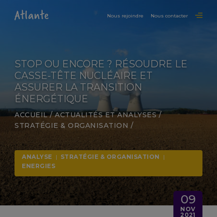
Nous rejoindre
Nous contacter
STOP OU ENCORE ? RÉSOUDRE LE
CASSE-TÊTE NUCLÉAIRE ET
ASSURER LA TRANSITION
ÉNERGÉTIQUE
ACCUEIL
/
ACTUALITÉS ET ANALYSES
/
STRATÉGIE & ORGANISATION
/
ANALYSE
|
STRATÉGIE & ORGANISATION
|
ENERGIES
09
NOV
2021