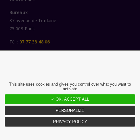
Bureaux
37 avenue de Trudaine
75 009 Paris
Tél :
07 77 38 48 06
LIENS UTILES
UNE SPÉCIALISATION SECTORIELLE
AU SERVICE DE LA TRANSFORMATION
This site uses cookies and gives you control over what you want to
activate
DES FEMMES ET DES HOMMES ENGAGÉS
PUBLICATIONS
✓ OK, ACCEPT ALL
NOUS REJOINDRE
PERSONALIZE
PRIVACY POLICY
MENTIONS LÉGALES ET CGU
CHARTE DONNÉES PERSONNELLES