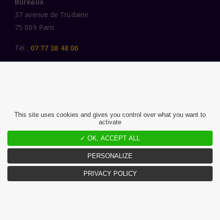
Bureaux
37 avenue de Trudaine
75 009 Paris
Tél :
07 77 38 48 06
LIENS UTILES
UNE SPÉCIALISATION SECTORIELLE
AU SERVICE DE LA TRANSFORMATION
This site uses cookies and gives you control over what you want to
activate
DES FEMMES ET DES HOMMES ENGAGÉS
✓ OK, ACCEPT ALL
PUBLICATIONS
NOUS REJOINDRE
PERSONALIZE
PRIVACY POLICY
MENTIONS LÉGALES ET CGU
CHARTE DONNÉES PERSONNELLES
©2026 Atlante. Tous droits réservés.