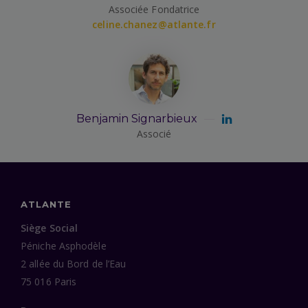
Associée Fondatrice
celine.chanez@atlante.fr
Benjamin Signarbieux
Associé
ATLANTE
Siège Social
Péniche Asphodèle
2 allée du Bord de l’Eau
75 016 Paris