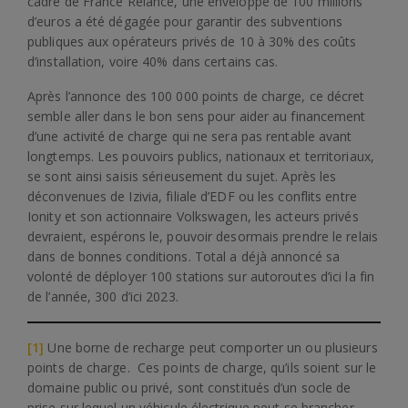
cadre de France Relance, une enveloppe de 100 millions
d’euros a été dégagée pour garantir des subventions
publiques aux opérateurs privés de 10 à 30% des coûts
d’installation, voire 40% dans certains cas.
Après l’annonce des 100 000 points de charge, ce décret
semble aller dans le bon sens pour aider au financement
d’une activité de charge qui ne sera pas rentable avant
longtemps. Les pouvoirs publics, nationaux et territoriaux,
se sont ainsi saisis sérieusement du sujet. Après les
déconvenues de Izivia, filiale d’EDF ou les conflits entre
Ionity et son actionnaire Volkswagen, les acteurs privés
devraient, espérons le, pouvoir desormais prendre le relais
dans de bonnes conditions. Total a déjà annoncé sa
volonté de déployer 100 stations sur autoroutes d’ici la fin
de l’année, 300 d’ici 2023.
[1]
Une borne de recharge peut comporter un ou plusieurs
points de charge. Ces points de charge, qu’ils soient sur le
domaine public ou privé, sont constitués d’un socle de
prise sur lequel un véhicule électrique peut se brancher.