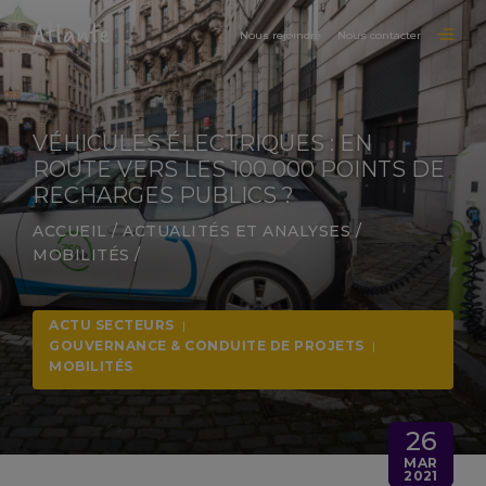
Nous rejoindre
Nous contacter
VÉHICULES ÉLECTRIQUES : EN
ROUTE VERS LES 100 000 POINTS DE
RECHARGES PUBLICS ?
ACCUEIL
/
ACTUALITÉS ET ANALYSES
/
MOBILITÉS
/
ACTU SECTEURS
|
GOUVERNANCE & CONDUITE DE PROJETS
|
MOBILITÉS
26
MAR
2021