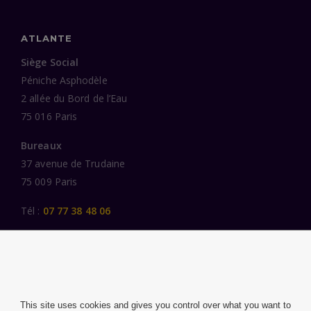
ATLANTE
Siège Social
Péniche Asphodèle
2 allée du Bord de l’Eau
75 016 Paris
Bureaux
37 avenue de Trudaine
75 009 Paris
Tél :
07 77 38 48 06
LIENS UTILES
UNE SPÉCIALISATION SECTORIELLE
AU SERVICE DE LA TRANSFORMATION
This site uses cookies and gives you control over what you want to