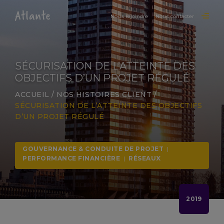
Nous rejoindre
Nous contacter
SÉCURISATION DE L’ATTEINTE DES
OBJECTIFS D’UN PROJET RÉGULÉ
ACCUEIL
/
NOS HISTOIRES CLIENT
/
SÉCURISATION DE L’ATTEINTE DES OBJECTIFS
D’UN PROJET RÉGULÉ
GOUVERNANCE & CONDUITE DE PROJET
|
PERFORMANCE FINANCIÈRE
|
RÉSEAUX
2019