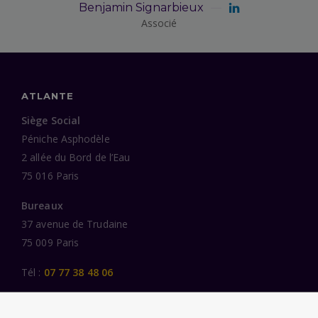
Benjamin Signarbieux
Associé
ATLANTE
Siège Social
Péniche Asphodèle
2 allée du Bord de l’Eau
75 016 Paris
Bureaux
37 avenue de Trudaine
75 009 Paris
Tél :
07 77 38 48 06
LIENS UTILES