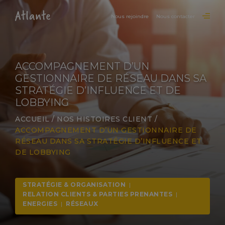
Nous rejoindre
Nous contacter
ACCOMPAGNEMENT D’UN
GESTIONNAIRE DE RÉSEAU DANS SA
STRATÉGIE D’INFLUENCE ET DE
LOBBYING
ACCUEIL
/
NOS HISTOIRES CLIENT
/
ACCOMPAGNEMENT D’UN GESTIONNAIRE DE
RÉSEAU DANS SA STRATÉGIE D’INFLUENCE ET
DE LOBBYING
STRATÉGIE & ORGANISATION
|
RELATION CLIENTS & PARTIES PRENANTES
|
ENERGIES
|
RÉSEAUX