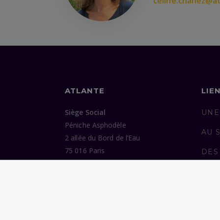
celine.chanez@at
ATLANTE
LIE
Siège Social
UNE
Péniche Asphodèle
AU 
2 allée du Bord de l’Eau
75 016 Paris
DES
ENG
Bureaux
37 avenue de Trudaine
PUB
75 009 Paris
NOU
Tél :
07 77 38 48 06