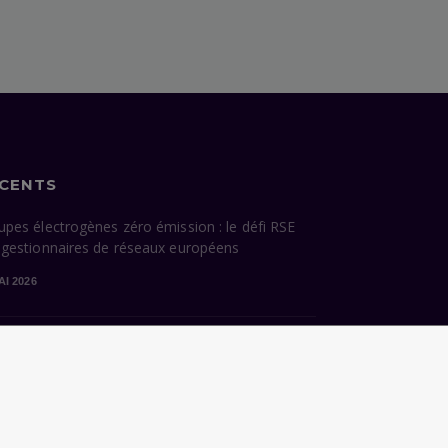
ÉCENTS
upes électrogènes zéro émission : le défi RSE
 gestionnaires de réseaux européens
AI 2026
cessions énergétiques de Paris : ce que la
dature Grégoire hérite — et ce qu’elle devra
sir
VRIL 2026