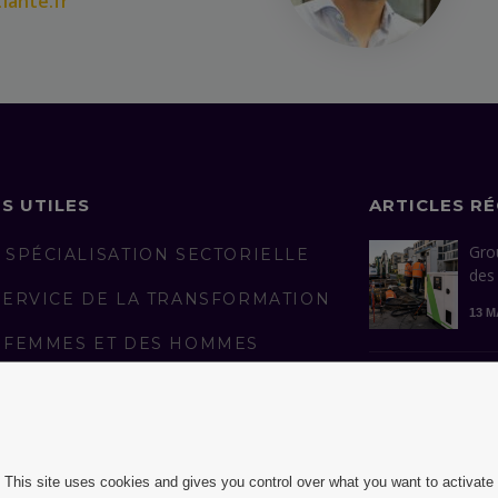
lante.fr
NS UTILES
ARTICLES R
Gro
 SPÉCIALISATION SECTORIELLE
des
SERVICE DE LA TRANSFORMATION
13 M
 FEMMES ET DES HOMMES
AGÉS
Con
man
LICATIONS
réus
S REJOINDRE
13 A
This site uses cookies and gives you control over what you want to activate