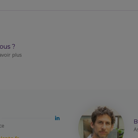
ous ?
avoir plus
B
ce
A