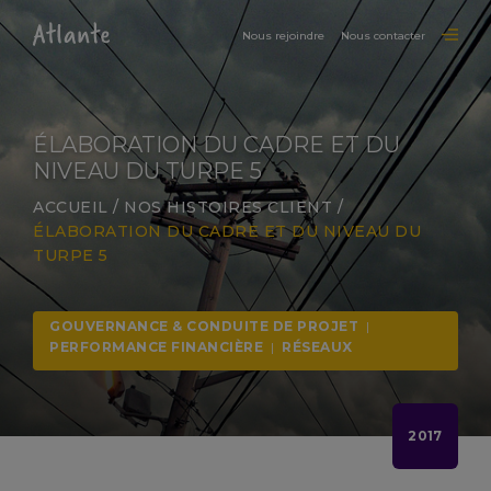
Nous rejoindre
Nous contacter
ÉLABORATION DU CADRE ET DU
NIVEAU DU TURPE 5
ACCUEIL
/
NOS HISTOIRES CLIENT
/
ÉLABORATION DU CADRE ET DU NIVEAU DU
TURPE 5
GOUVERNANCE & CONDUITE DE PROJET
|
PERFORMANCE FINANCIÈRE
|
RÉSEAUX
2017