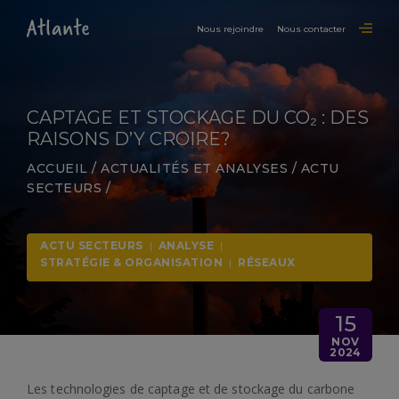
Nous rejoindre
Nous contacter
CAPTAGE ET STOCKAGE DU CO₂ : DES
RAISONS D’Y CROIRE?
ACCUEIL
/
ACTUALITÉS ET ANALYSES
/
ACTU
SECTEURS
/
ACTU SECTEURS
|
ANALYSE
|
STRATÉGIE & ORGANISATION
|
RÉSEAUX
15
NOV
2024
Les technologies de captage et de stockage du carbone