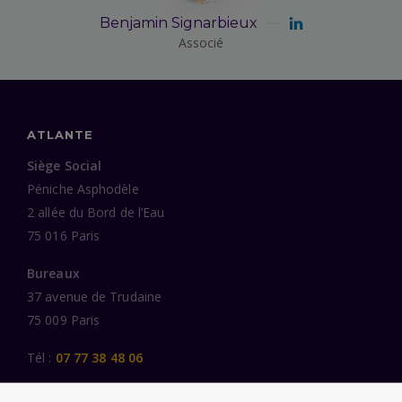
Benjamin Signarbieux
Associé
ATLANTE
Siège Social
Péniche Asphodèle
2 allée du Bord de l’Eau
75 016 Paris
Bureaux
37 avenue de Trudaine
75 009 Paris
Tél :
07 77 38 48 06