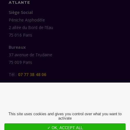
ATLANTE
Siège Social
Péniche Asphodèle
2 allée du Bord de l’Eau
75 016 Paris
Bureaux
37 avenue de Trudaine
75 009 Paris
Tél :
07 77 38 48 06
LIENS UTILES
UNE SPÉCIALISATION SECTORIELLE
AU SERVICE DE LA TRANSFORMATION
This site uses cookies and gives you control over what you want to
activate
DES FEMMES ET DES HOMMES ENGAGÉS
PUBLICATIONS
✓ OK, ACCEPT ALL