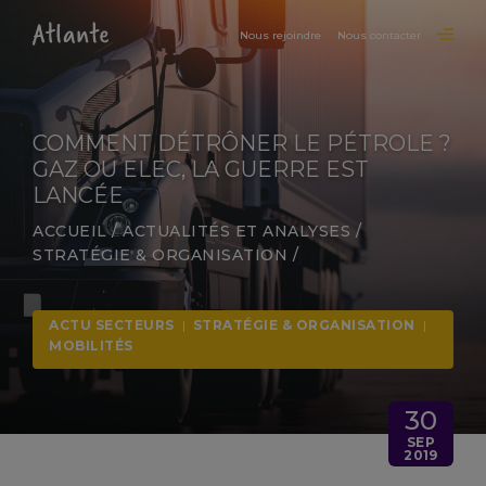
Nous rejoindre
Nous contacter
COMMENT DÉTRÔNER LE PÉTROLE ?
GAZ OU ELEC, LA GUERRE EST
LANCÉE
ACCUEIL
/
ACTUALITÉS ET ANALYSES
/
STRATÉGIE & ORGANISATION
/
ACTU SECTEURS
|
STRATÉGIE & ORGANISATION
|
MOBILITÉS
30
SEP
2019