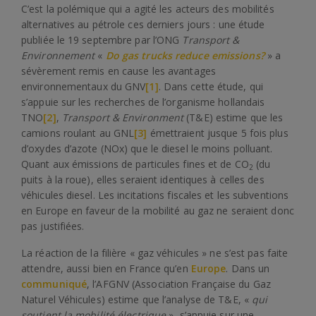
C’est la polémique qui a agité les acteurs des mobilités
alternatives au pétrole ces derniers jours : une étude
publiée le 19 septembre par l’ONG
Transport &
Environnement
«
Do gas trucks reduce emissions?
» a
sévèrement remis en cause les avantages
environnementaux du GNV
[1]
. Dans cette étude, qui
s’appuie sur les recherches de l’organisme hollandais
TNO
[2]
,
Transport & Environment
(T&E) estime que les
camions roulant au GNL
[3]
émettraient jusque 5 fois plus
d’oxydes d’azote (NOx) que le diesel le moins polluant.
Quant aux émissions de particules fines et de CO
(du
2
puits à la roue), elles seraient identiques à celles des
véhicules diesel. Les incitations fiscales et les subventions
en Europe en faveur de la mobilité au gaz ne seraient donc
pas justifiées.
La réaction de la filière « gaz véhicules » ne s’est pas faite
attendre, aussi bien en France qu’en
Europe
. Dans un
communiqué
, l’AFGNV (Association Française du Gaz
Naturel Véhicules) estime que l’analyse de T&E, «
qui
soutient la mobilité électrique
», s’appuie sur une