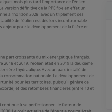
ques mois plus tard l’importance de l’éolien
a version définitive de la PPE fixe en effet un
ienne à l’horizon 2028, avec un triplement des
ptabilité de l’éolien est dès lors incontournable
es enjeux pour le développement de la filière et
ne part croissante du mix énergétique français.
e 2018 et 2019, l’éolien était en 2019 la deuxième
rrière l’hydraulique. Avec un parc installé de
e la consommation nationale. Le développement de
tunité pour les territoires, puisqu’il génère de
 raccordé) et des retombées financières (entre 10 et
i continue à se perfectionner : le facteur de
 2030. Le coût actualisé de l’énergie poursuivrait