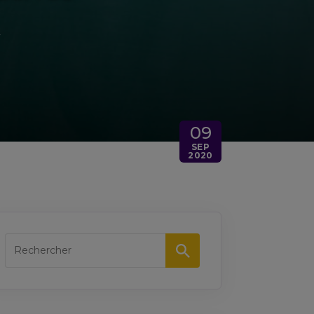
/
09
SEP
2020