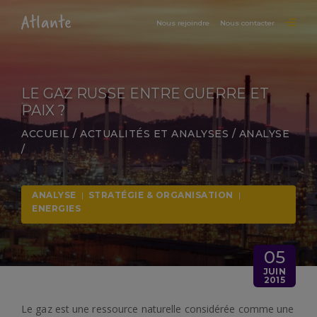
Nous rejoindre
Nous contacter
LE GAZ RUSSE ENTRE GUERRE ET
PAIX ?
ACCUEIL
/
ACTUALITÉS ET ANALYSES
/
ANALYSE
/
ANALYSE
|
STRATÉGIE & ORGANISATION
|
ENERGIES
05
JUIN
2015
Le gaz est une ressource naturelle considérée comme une