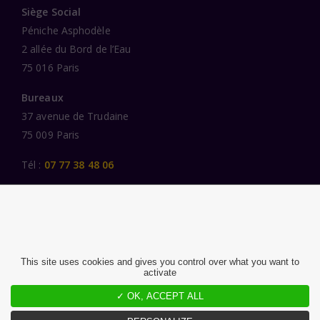
Siège Social
Péniche Asphodèle
2 allée du Bord de l’Eau
75 016 Paris
Bureaux
37 avenue de Trudaine
75 009 Paris
Tél :
07 77 38 48 06
LIENS UTILES
UNE SPÉCIALISATION SECTORIELLE
AU SERVICE DE LA TRANSFORMATION
This site uses cookies and gives you control over what you want to
activate
DES FEMMES ET DES HOMMES ENGAGÉS
PUBLICATIONS
✓ OK, ACCEPT ALL
NOUS REJOINDRE