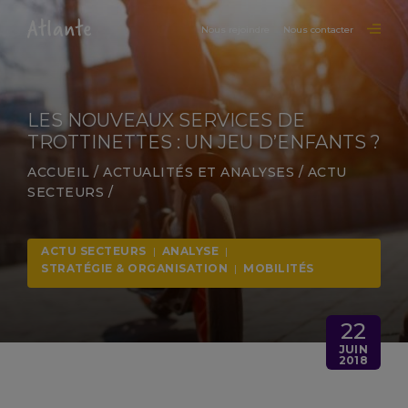
Nous rejoindre
Nous contacter
LES NOUVEAUX SERVICES DE
TROTTINETTES : UN JEU D’ENFANTS ?
ACCUEIL
/
ACTUALITÉS ET ANALYSES
/
ACTU
SECTEURS
/
ACTU SECTEURS
|
ANALYSE
|
STRATÉGIE & ORGANISATION
|
MOBILITÉS
22
JUIN
2018