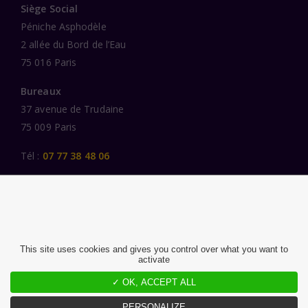
Siège Social
Péniche Asphodèle
2 allée du Bord de l’Eau
75 016 Paris
Bureaux
37 avenue de Trudaine
75 009 Paris
Tél :
07 77 38 48 06
LIENS UTILES
UNE SPÉCIALISATION SECTORIELLE
AU SERVICE DE LA TRANSFORMATION
This site uses cookies and gives you control over what you want to
activate
DES FEMMES ET DES HOMMES ENGAGÉS
PUBLICATIONS
✓ OK, ACCEPT ALL
NOUS REJOINDRE
PERSONALIZE