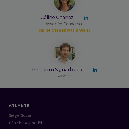
Céline Chanez
Associée Fondatrice
celine.chanez@atlante.fr
Benjamin Signarbieux
Associé
ATLANTE
Siège Social
Péniche Asphodèle