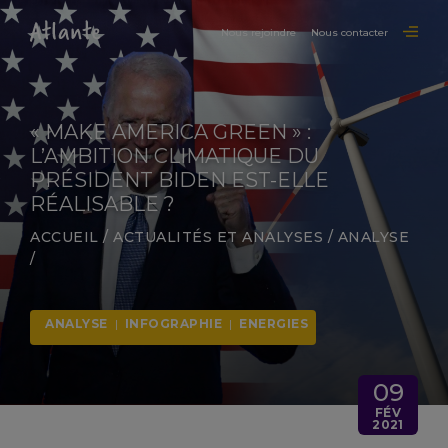
Nous rejoindre
Nous contacter
« MAKE AMERICA GREEN » :
L’AMBITION CLIMATIQUE DU
PRÉSIDENT BIDEN EST-ELLE
RÉALISABLE ?
ACCUEIL
/
ACTUALITÉS ET ANALYSES
/
ANALYSE
/
ANALYSE
|
INFOGRAPHIE
|
ENERGIES
09
FÉV
2021