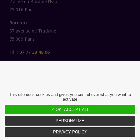
2 allée du Bord de l’Eau
75 016 Paris
Bureaux
37 avenue de Trudaine
75 009 Paris
Tél :
07 77 38 48 06
LIENS UTILES
UNE SPÉCIALISATION SECTORIELLE
AU SERVICE DE LA TRANSFORMATION
This site uses cookies and gives you control over what you want to
activate
DES FEMMES ET DES HOMMES ENGAGÉS
✓ OK, ACCEPT ALL
PUBLICATIONS
NOUS REJOINDRE
PERSONALIZE
PRIVACY POLICY
MENTIONS LÉGALES ET CGU