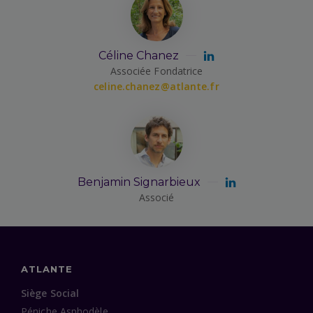
Céline Chanez
Associée Fondatrice
celine.chanez@atlante.fr
Benjamin Signarbieux
Associé
ATLANTE
Siège Social
Péniche Asphodèle