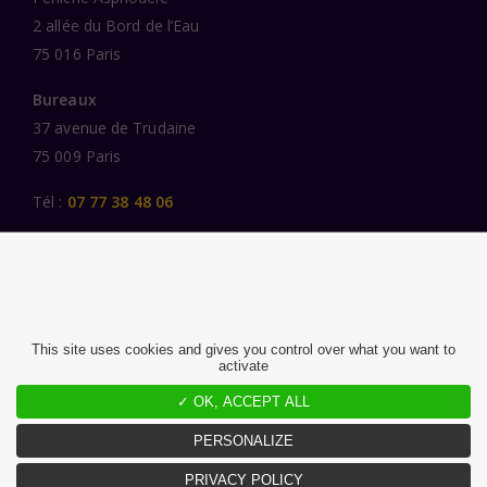
2 allée du Bord de l’Eau
75 016 Paris
Bureaux
37 avenue de Trudaine
75 009 Paris
Tél :
07 77 38 48 06
LIENS UTILES
UNE SPÉCIALISATION SECTORIELLE
AU SERVICE DE LA TRANSFORMATION
This site uses cookies and gives you control over what you want to
activate
DES FEMMES ET DES HOMMES ENGAGÉS
PUBLICATIONS
✓ OK, ACCEPT ALL
NOUS REJOINDRE
PERSONALIZE
PRIVACY POLICY