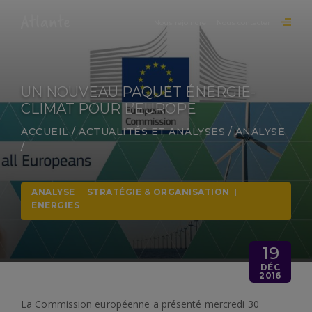
Nous rejoindre
Nous contacter
UN NOUVEAU PAQUET ÉNERGIE-
CLIMAT POUR L’EUROPE
ACCUEIL
/
ACTUALITÉS ET ANALYSES
/
ANALYSE
/
ANALYSE
|
STRATÉGIE & ORGANISATION
|
ENERGIES
19
DÉC
2016
La Commission européenne a présenté mercredi 30