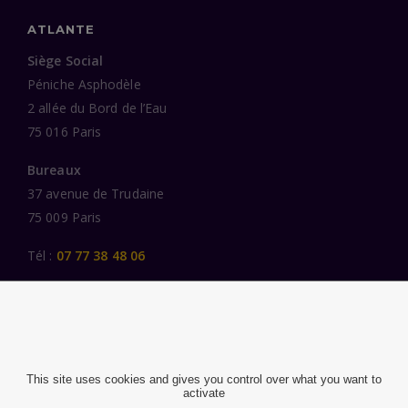
ATLANTE
Siège Social
Péniche Asphodèle
2 allée du Bord de l’Eau
75 016 Paris
Bureaux
37 avenue de Trudaine
75 009 Paris
Tél :
07 77 38 48 06
LIENS UTILES
UNE SPÉCIALISATION SECTORIELLE
AU SERVICE DE LA TRANSFORMATION
This site uses cookies and gives you control over what you want to
activate
DES FEMMES ET DES HOMMES ENGAGÉS