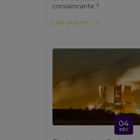
convaincante ?
LIRE LA SUITE
04
DÉC