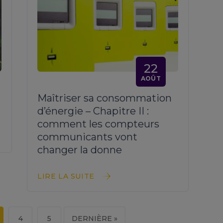
22
AOÛT
Maîtriser sa consommation
d’énergie – Chapitre II :
comment les compteurs
communicants vont
changer la donne
LIRE LA SUITE
4
5
DERNIÈRE »