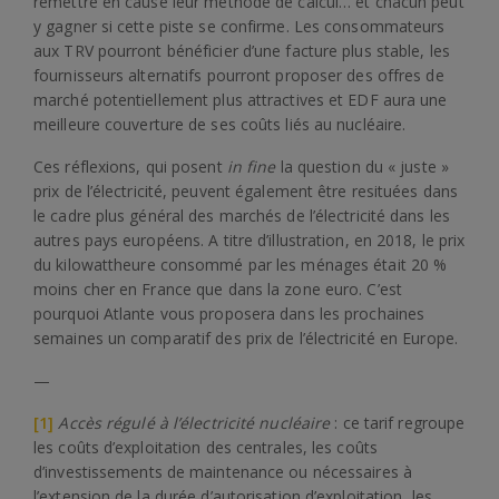
remettre en cause leur méthode de calcul… et chacun peut
y gagner si cette piste se confirme. Les consommateurs
aux TRV pourront bénéficier d’une facture plus stable, les
fournisseurs alternatifs pourront proposer des offres de
marché potentiellement plus attractives et EDF aura une
meilleure couverture de ses coûts liés au nucléaire.
Ces réflexions, qui posent
in fine
la question du « juste »
prix de l’électricité, peuvent également être resituées dans
le cadre plus général des marchés de l’électricité dans les
autres pays européens. A titre d’illustration, en 2018, le prix
du kilowattheure consommé par les ménages était 20 %
moins cher en France que dans la zone euro. C’est
pourquoi Atlante vous proposera dans les prochaines
semaines un comparatif des prix de l’électricité en Europe.
—
[1]
Accès régulé à l’électricité nucléaire
: ce tarif regroupe
les coûts d’exploitation des centrales, les coûts
d’investissements de maintenance ou nécessaires à
l’extension de la durée d’autorisation d’exploitation, les