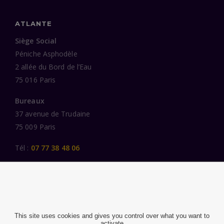
ATLANTE
Siège Social
Péniche Asphodèle
2 allée du Bord de l’Eau
75 016 Paris
Bureaux
37 avenue de Trudaine
75 009 Paris
Tél :
07 77 38 48 06
LIENS UTILES
UNE SPÉCIALISATION SECTORIELLE
AU SERVICE DE LA TRANSFORMATION
This site uses cookies and gives you control over what you want to
activate
DES FEMMES ET DES HOMMES ENGAGÉS