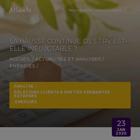
Nous rejoindre
Nous contacter
LA HAUSSE CONTINUE DES TRV EST-
ELLE INÉLUCTABLE ?
ACCUEIL
/
ACTUALITÉS ET ANALYSES
/
ENERGIES
/
ANALYSE
|
RELATIONS CLIENTS & PARTIES PRENANTES
EXTERNES
|
ENERGIES
23
JAN
2020