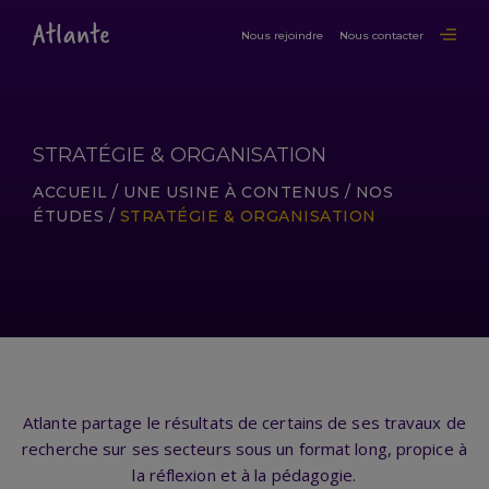
Nous rejoindre
Nous contacter
STRATÉGIE & ORGANISATION
ACCUEIL
/
UNE USINE À CONTENUS
/
NOS
ÉTUDES
/
STRATÉGIE & ORGANISATION
Atlante partage le résultats de certains de ses travaux de
recherche sur ses secteurs sous un format long, propice à
la réflexion et à la pédagogie.