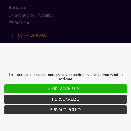
Bureaux
37 avenue de Trudaine
75 009 Paris
Tél :
07 77 38 48 06
LIENS UTILES
UNE SPÉCIALISATION SECTORIELLE
AU SERVICE DE LA TRANSFORMATION
This site uses cookies and gives you control over what you want to
activate
DES FEMMES ET DES HOMMES ENGAGÉS
PUBLICATIONS
✓ OK, ACCEPT ALL
NOUS REJOINDRE
PERSONALIZE
PRIVACY POLICY
MENTIONS LÉGALES ET CGU
CHARTE DONNÉES PERSONNELLES