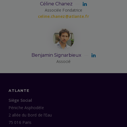
Céline Chanez
Associée Fondatrice
celine.chanez@atlante.fr
Benjamin Signarbieux
Associé
ATLANTE
Siège Social
Péniche Asphodèle
2 allée du Bord de l’Eau
75 016 Paris