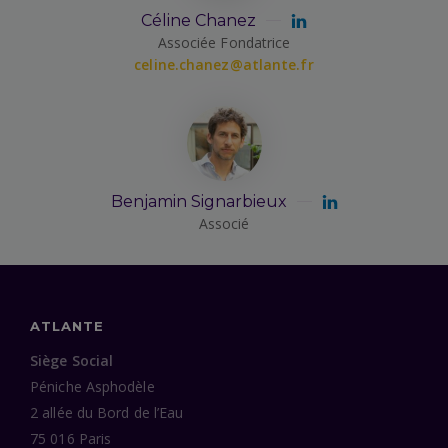
Céline Chanez
Associée Fondatrice
celine.chanez@atlante.fr
Benjamin Signarbieux
Associé
ATLANTE
Siège Social
Péniche Asphodèle
2 allée du Bord de l’Eau
75 016 Paris