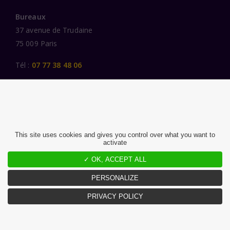
Bureaux
37 avenue de Trudaine
75 009 Paris
Tél :
07 77 38 48 06
LIENS UTILES
UNE SPÉCIALISATION SECTORIELLE
AU SERVICE DE LA TRANSFORMATION
This site uses cookies and gives you control over what you want to
activate
DES FEMMES ET DES HOMMES ENGAGÉS
PUBLICATIONS
✓ OK, ACCEPT ALL
NOUS REJOINDRE
PERSONALIZE
PRIVACY POLICY
MENTIONS LÉGALES ET CGU
CHARTE DONNÉES PERSONNELLES