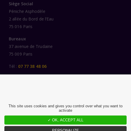
Siège Social
Péniche Asphodèle
2 allée du Bord de l’Eau
75 016 Paris
Bureaux
37 avenue de Trudaine
75 009 Paris
Tél :
07 77 38 48 06
LIENS UTILES
UNE SPÉCIALISATION SECTORIELLE
AU SERVICE DE LA TRANSFORMATION
This site uses cookies and gives you control over what you want to
activate
DES FEMMES ET DES HOMMES ENGAGÉS
PUBLICATIONS
✓ OK, ACCEPT ALL
NOUS REJOINDRE
PERSONALIZE