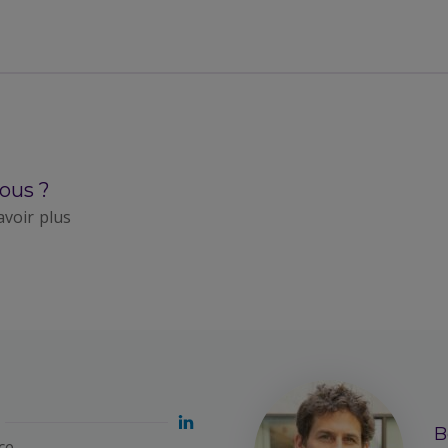
ous ?
avoir plus
B
ce