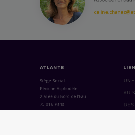
celine.chanez@at
ATLANTE
LIE
Siège Social
UNE
Péniche Asphodèle
AU 
2 allée du Bord de l’Eau
75 016 Paris
DES
ENG
Bureaux
37 avenue de Trudaine
PUB
75 009 Paris