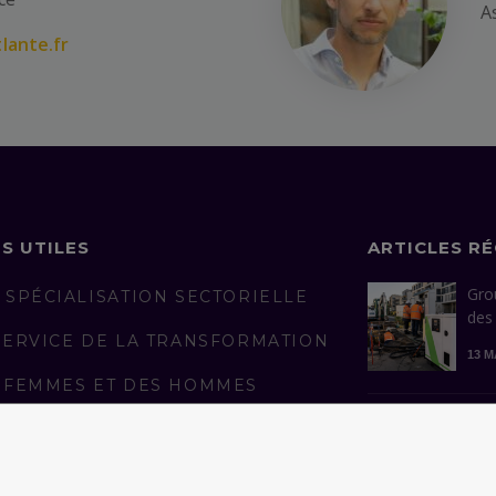
A
lante.fr
NS UTILES
ARTICLES R
Gro
 SPÉCIALISATION SECTORIELLE
des
SERVICE DE LA TRANSFORMATION
13 M
 FEMMES ET DES HOMMES
AGÉS
Con
man
LICATIONS
réus