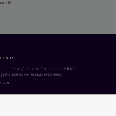
ssocié
ÉCENTS
upes électrogènes zéro émission : le défi RSE
 gestionnaires de réseaux européens
AI 2026
cessions énergétiques de Paris : ce que la
dature Grégoire hérite — et ce qu’elle devra
sir