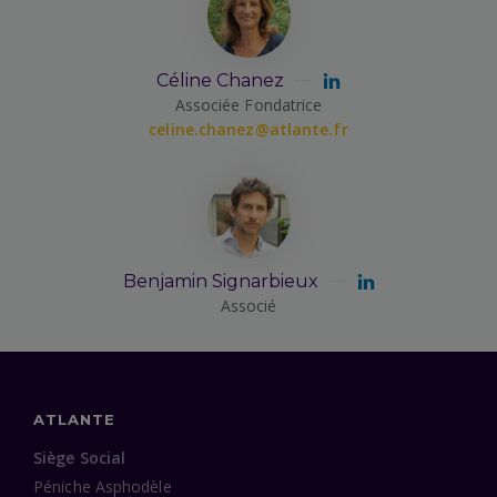
Céline Chanez
Associée Fondatrice
celine.chanez@atlante.fr
Benjamin Signarbieux
Associé
ATLANTE
Siège Social
Péniche Asphodèle