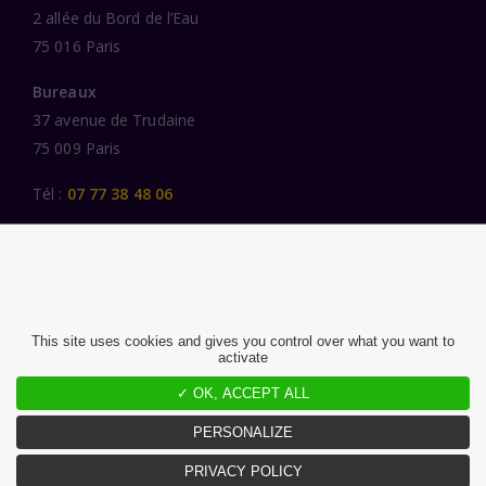
2 allée du Bord de l’Eau
75 016 Paris
Bureaux
37 avenue de Trudaine
75 009 Paris
Tél :
07 77 38 48 06
LIENS UTILES
UNE SPÉCIALISATION SECTORIELLE
AU SERVICE DE LA TRANSFORMATION
This site uses cookies and gives you control over what you want to
activate
DES FEMMES ET DES HOMMES ENGAGÉS
PUBLICATIONS
✓ OK, ACCEPT ALL
NOUS REJOINDRE
PERSONALIZE
PRIVACY POLICY
MENTIONS LÉGALES ET CGU