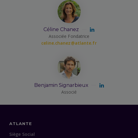
Céline Chanez
Associée Fondatrice
celine.chanez@atlante.fr
Benjamin Signarbieux
Associé
ATLANTE
Siège Social