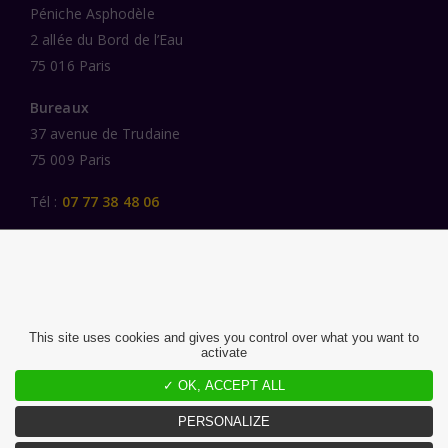
Péniche Asphodèle
2 allée du Bord de l’Eau
75 016 Paris
Bureaux
37 avenue de Trudaine
75 009 Paris
Tél :
07 77 38 48 06
LIENS UTILES
UNE SPÉCIALISATION SECTORIELLE
AU SERVICE DE LA TRANSFORMATION
This site uses cookies and gives you control over what you want to
activate
DES FEMMES ET DES HOMMES ENGAGÉS
PUBLICATIONS
✓ OK, ACCEPT ALL
NOUS REJOINDRE
PERSONALIZE