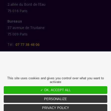
2 allée du Bord de l’Eau
75 016 Paris
Bureaux
37 avenue de Trudaine
75 009 Paris
Tél :
07 77 38 48 06
LIENS UTILES
UNE SPÉCIALISATION SECTORIELLE
AU SERVICE DE LA TRANSFORMATION
This site uses cookies and gives you control over what you want to
activate
DES FEMMES ET DES HOMMES ENGAGÉS
PUBLICATIONS
✓ OK, ACCEPT ALL
NOUS REJOINDRE
PERSONALIZE
PRIVACY POLICY
MENTIONS LÉGALES ET CGU