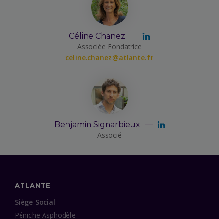
Céline Chanez
Associée Fondatrice
celine.chanez@atlante.fr
Benjamin Signarbieux
Associé
ATLANTE
Siège Social
Péniche Asphodèle