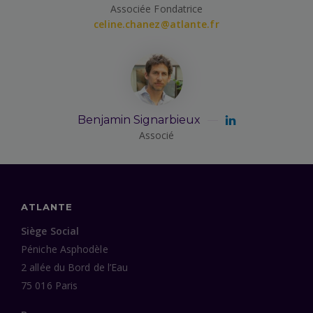
Associée Fondatrice
celine.chanez@atlante.fr
Benjamin Signarbieux
Associé
ATLANTE
Siège Social
Péniche Asphodèle
2 allée du Bord de l’Eau
75 016 Paris