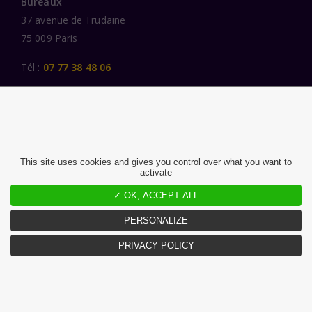
Bureaux
37 avenue de Trudaine
75 009 Paris
Tél :
07 77 38 48 06
LIENS UTILES
UNE SPÉCIALISATION SECTORIELLE
AU SERVICE DE LA TRANSFORMATION
This site uses cookies and gives you control over what you want to
activate
DES FEMMES ET DES HOMMES ENGAGÉS
✓ OK, ACCEPT ALL
PUBLICATIONS
NOUS REJOINDRE
PERSONALIZE
PRIVACY POLICY
MENTIONS LÉGALES ET CGU
CHARTE DONNÉES PERSONNELLES
©2026 Atlante. Tous droits réservés.