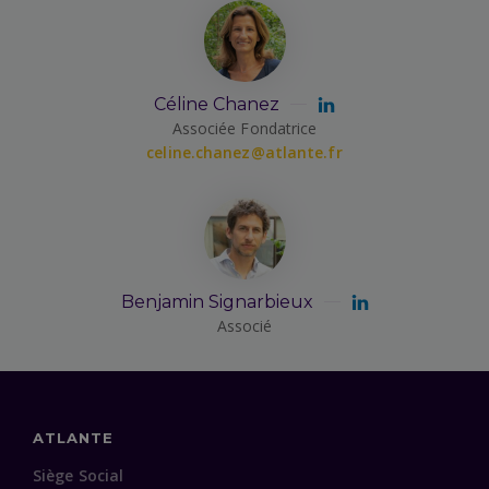
Céline Chanez
Associée Fondatrice
celine.chanez@atlante.fr
Benjamin Signarbieux
Associé
ATLANTE
Siège Social