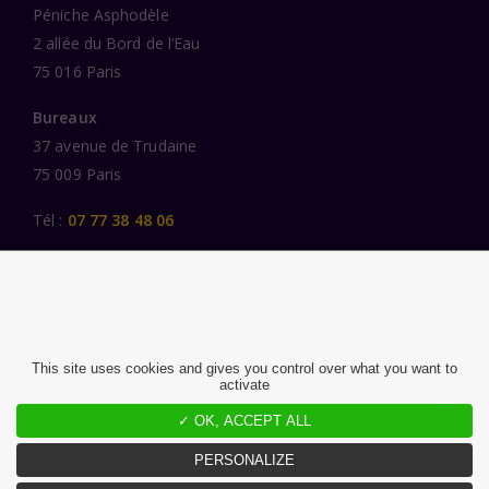
Péniche Asphodèle
2 allée du Bord de l’Eau
75 016 Paris
Bureaux
37 avenue de Trudaine
75 009 Paris
Tél :
07 77 38 48 06
LIENS UTILES
UNE SPÉCIALISATION SECTORIELLE
AU SERVICE DE LA TRANSFORMATION
This site uses cookies and gives you control over what you want to
activate
DES FEMMES ET DES HOMMES ENGAGÉS
PUBLICATIONS
✓ OK, ACCEPT ALL
NOUS REJOINDRE
PERSONALIZE